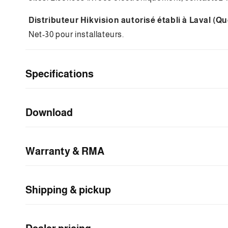
n
Distributeur Hikvision autorisé établi à Laval (Q
u
Net-30 pour installateurs.
r
é
Specifications
d
u
c
Download
t
i
Warranty & RMA
b
l
e
Shipping & pickup