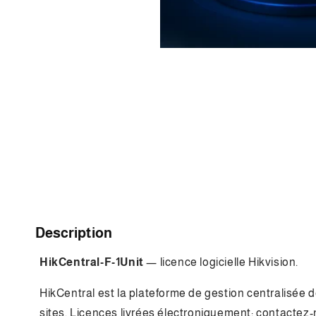
Ouvrir
le
média
2
dans
une
fenêtre
modale
C
Description
o
HikCentral-F-1Unit
— licence logicielle Hikvision.
n
t
HikCentral est la plateforme de gestion centralisée de 
e
sites. Licences livrées électroniquement; contactez-n