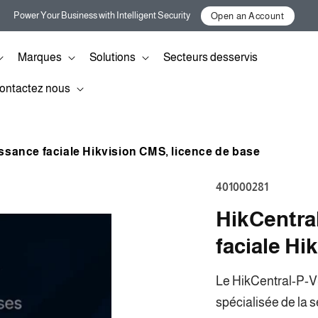
Power Your Business with Intelligent Security
Open an Account
Marques
Solutions
Secteurs desservis
ontactez nous
ssance faciale Hikvision CMS, licence de base
SKU:
401000281
HikCentra
faciale Hi
Le HikCentral-P-V
spécialisée de la s