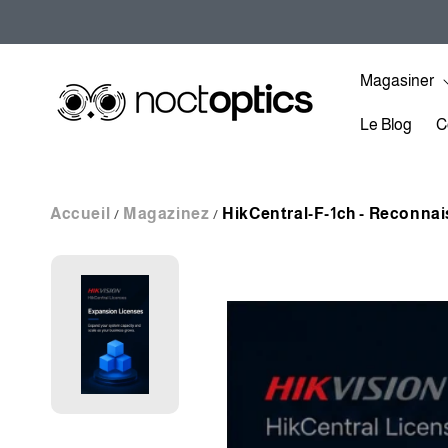
et
passer
au
contenu
Magasiner
Le Blog
C
Accueil
Magazinez
HikCentral-F-1ch - Reconnai