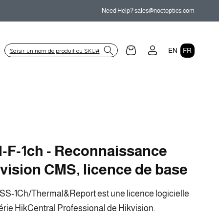
Need Help? sales@noctoptics.com
L
Connexion
Panier
EN
FR
a
n
g
u
e
l-F-1ch - Reconnaissance
kvision CMS, licence de base
SS-1Ch/Thermal&Report est une licence logicielle
érie HikCentral Professional de Hikvision.