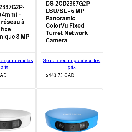
DS-2CD2367G2P-
2387G2P-
LSU/SL - 6 MP
(4mm) -
Panoramic
réseau à
ColorVu Fixed
 fixe
Turret Network
mique 8 MP
Camera
er pour voir les
Se connecter pour voir les
prix
prix
CAD
Prix
$443.73 CAD
habituel