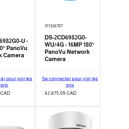
311326787
DS-2CD6982G0-
6982G0-U -
WU/4G - 16MP 180°
0° PanoVu
PanoVu Network
k Camera
Camera
er pour voir les
Se connecter pour voir les
prix
prix
4 CAD
Prix
$2,675.09 CAD
habituel