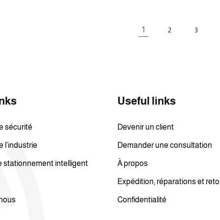
1
2
3
inks
Useful links
e sécurité
Devenir un client
 l’industrie
Demander une consultation
stationnement intelligent
À propos
Expédition, réparations et ret
nous
Confidentialité