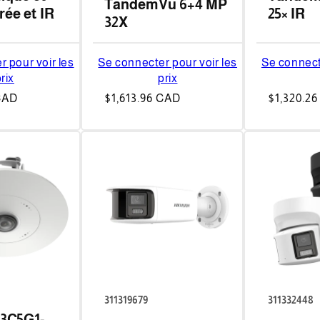
TandemVu 6+4 MP
rée et IR
25× IR
32X
 pour voir les
Se connecter pour voir les
Se connect
rix
prix
CAD
Prix
$1,613.96 CAD
Prix
$1,320.2
habituel
habituel
311319679
311332448
3C5G1-