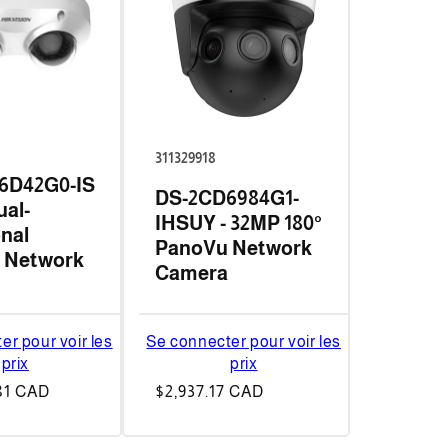
311329918
6D42G0-IS
DS-2CD6984G1-
ual-
IHSUY - 32MP 180°
onal
PanoVu Network
 Network
Camera
er pour voir les
Se connecter pour voir les
prix
prix
81 CAD
Prix
$2,937.17 CAD
habituel