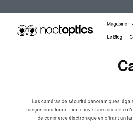
et
passer
au
contenu
Magasiner
Le Blog
C
C
C
o
l
Les caméras de sécurité panoramiques, égalem
conçus pour fournir une couverture complète d'u
l
de commerce électronique en offrant un la