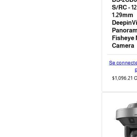
S/RC - 1
1.29mm
DeepinV
Panoram
Fisheye
Camera
Se connecter
p
Prix
$1,096.21 
habituel