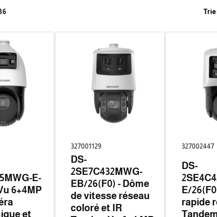
36
Trie
327001129
327002447
DS-
DS-
2SE7C432MWG-
25MWG-E-
2SE4C
EB/26(F0) - Dôme
Vu 6+4MP
E/26(F0
de vitesse réseau
éra
rapide 
coloré et IR
ique et
Tandem