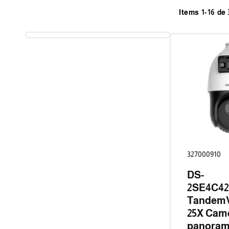
e
Items 1-16 de 
c
t
i
o
n
327000910
DS-
:
2SE4C4
Tandem
25X Cam
panoram