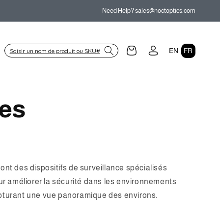
Need Help? sales@noctoptics.com
L
Panier
Connexion
EN
FR
a
n
g
es
u
e
t des dispositifs de surveillance spécialisés
ur améliorer la sécurité dans les environnements
apturant une vue panoramique des environs.