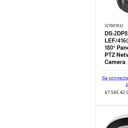
327001832
DS-2DP8
LEF/416(
180° Pan
PTZ Net
Camera
Se connecter
p
Prix
$7,565.42
habituel