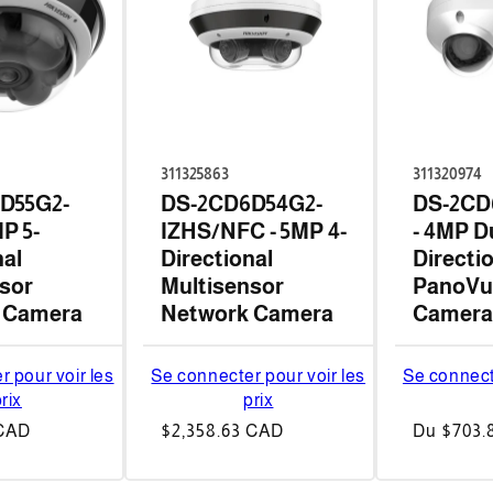
311325863
311320974
D55G2-
DS-2CD6D54G2-
DS-2CD
P 5-
IZHS/NFC - 5MP 4-
- 4MP D
nal
Directional
Directi
sor
Multisensor
PanoVu
 Camera
Network Camera
Camera
 pour voir les
Se connecter pour voir les
Se connect
rix
prix
 CAD
Prix
$2,358.63 CAD
Prix
Du $703.
habituel
habituel