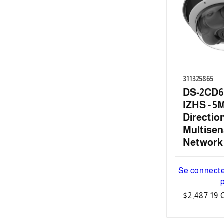
311325865
DS-2CD6
IZHS - 5M
Directio
Multisen
Network
Se connecter
p
Prix
$2,487.19
habituel