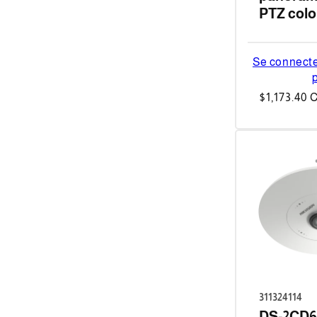
PTZ colo
Se connecter
p
Prix
$1,173.40 
habituel
311324114
DS-2CD6