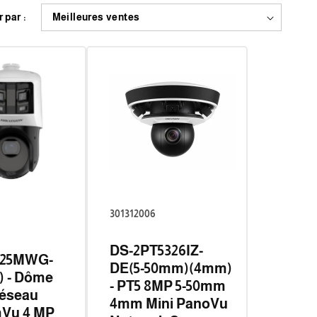
r par :
301312006
DS-2PT5326IZ-
425MWG-
DE(5-50mm)(4mm)
) - Dôme
- PT5 8MP 5-50mm
réseau
4mm Mini PanoVu
Vu 4 MP