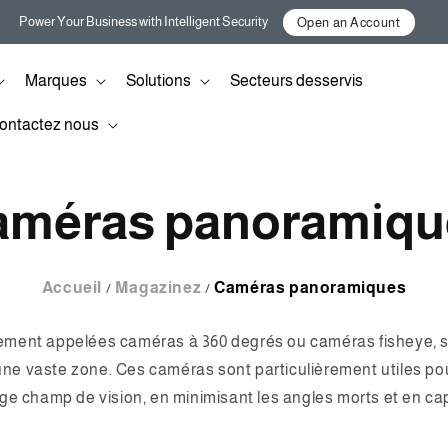
Power Your Business with Intelligent Security
Open an Account
Marques
Solutions
Secteurs desservis
ontactez nous
améras panoramiqu
Accueil
Magazinez
Caméras panoramiques
ent appelées caméras à 360 degrés ou caméras fisheye, son
ne vaste zone. Ces caméras sont particulièrement utiles po
rge champ de vision, en minimisant les angles morts et en c