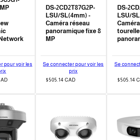
2MP
DS-2CD2T87G2P-
DS-2CD
LSU/SL(4mm) -
LSU/SL
iew
Caméra réseau
Caméra 
ic
panoramique fixe 8
tourelle
 Network
MP
panora
 pour voir les
Se connecter pour voir les
Se connect
rix
prix
CAD
Prix
$505.14 CAD
Prix
$505.14 
habituel
habituel