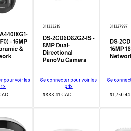
311333219
311327997
A440IXG1-
DS-2CD6D82G2-IS -
F0) - 16MP
DS-2CD
8MP Dual-
oramic &
16MP 18
Directional
work
Networ
PanoVu Camera
 pour voir les
Se connecter pour voir les
Se connect
rix
prix
 CAD
Prix
$888.41 CAD
Prix
$1,750.4
habituel
habituel