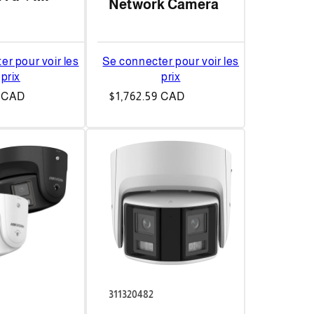
Network Camera
er pour voir les
Se connecter pour voir les
prix
prix
6 CAD
Prix
$1,762.59 CAD
habituel
311320482